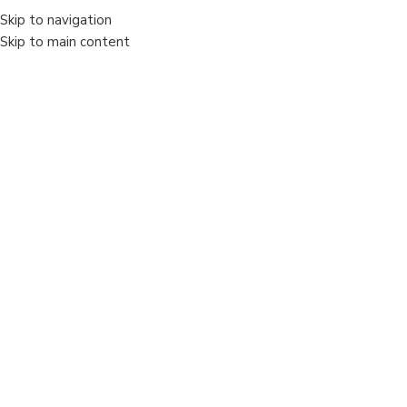
Skip to navigation
MENIU
Skip to main content
Vânzare
Sold out
Faceți clic pentru a mări