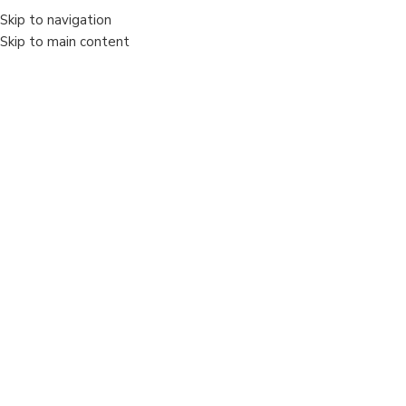
Skip to navigation
MENIU
Skip to main content
Vânzare
Sold out
Faceți clic pentru a mări