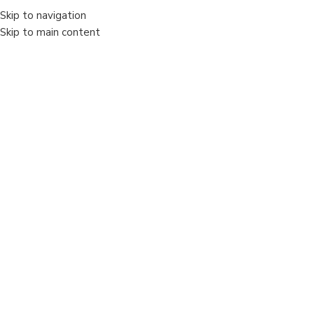
Skip to navigation
MENIU
Skip to main content
Vânzare
Sold out
Faceți clic pentru a mări