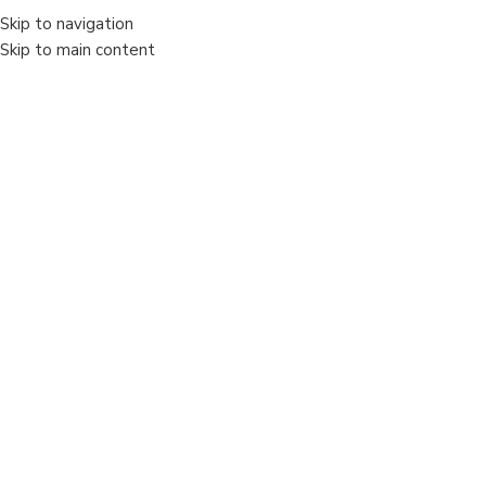
+40733344309
contact@autoexpertlight.ro
Skip to navigation
Skip to main content
Sold out