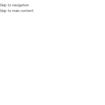
+40733344309
contact@autoexpertlight.ro
Skip to navigation
Skip to main content
Vânzare
Sold out